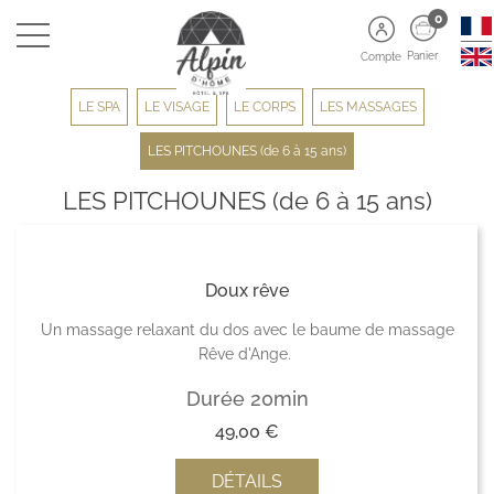
0
Panier
Compte
LE SPA
LE VISAGE
LE CORPS
LES MASSAGES
LES PITCHOUNES (de 6 à 15 ans)
LES PITCHOUNES (de 6 à 15 ans)
Doux rêve
Un massage relaxant du dos avec le baume de massage
Rêve d'Ange.
Durée 20min
49,00
€
DÉTAILS