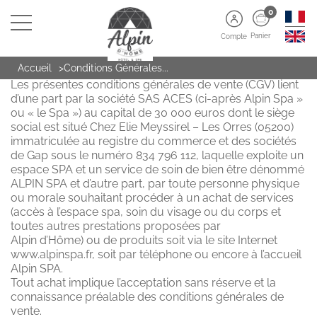
0
Panier
Compte
CONDITIONS GENERALES DE VENTE ALPIN SPA
Accueil
Conditions Générales...
Les présentes conditions générales de vente (CGV) lient
d’une part par la société SAS ACES (ci-après Alpin Spa »
ou « le Spa ») au capital de 30 000 euros dont le siège
social est situé Chez Elie Meyssirel – Les Orres (05200)
immatriculée au registre du commerce et des sociétés
de Gap sous le numéro 834 796 112, laquelle exploite un
espace SPA et un service de soin de bien être dénommé
ALPIN SPA et d’autre part, par toute personne physique
ou morale souhaitant procéder à un achat de services
(accès à l’espace spa, soin du visage ou du corps et
toutes autres prestations proposées par
Alpin d’Hôme) ou de produits soit via le site Internet
www.alpinspa.fr, soit par téléphone ou encore à l’accueil
Alpin SPA.
Tout achat implique l’acceptation sans réserve et la
connaissance préalable des conditions générales de
vente.