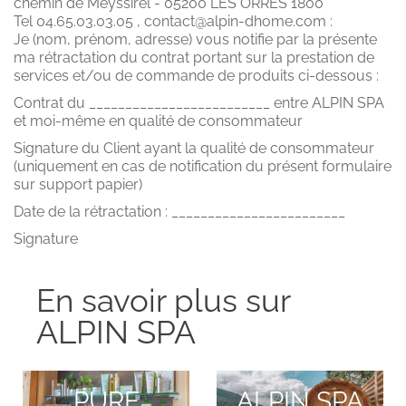
chemin de Meyssirel - 05200 LES ORRES 1800
Tel 04.65.03.03.05 , contact@alpin-dhome.com :
Je (nom, prénom, adresse) vous notifie par la présente
ma rétractation du contrat portant sur la prestation de
services et/ou de commande de produits ci-dessous :
Contrat du _________________________ entre ALPIN SPA
et moi-même en qualité de consommateur
Signature du Client ayant la qualité de consommateur
(uniquement en cas de notification du présent formulaire
sur support papier)
Date de la rétractation : ________________________
Signature
En savoir plus sur
ALPIN SPA
E
ALPIN SPA
NOUGAT