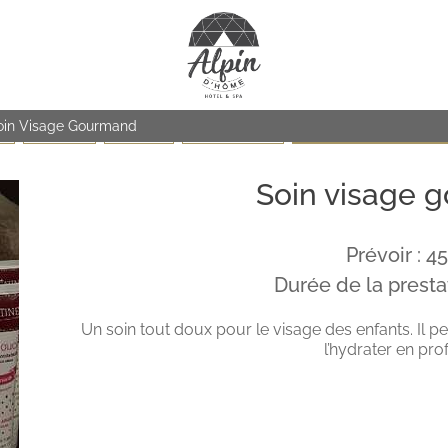
oin Visage Gourmand
PA
LE VISAGE
LE CORPS
LES MASSAGES
LES PITCHOUNES (de 6 à 1
Soin visage 
Prévoir : 4
Durée de la presta
Un soin tout doux pour le visage des enfants. Il p
l’hydrater en pro