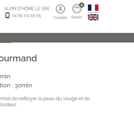
0
ALPIN D'HÔME LE SPA
04 65 03 03 05
Panier
Compte
5 ans)
gourmand
5min
tion : 30min
ermet de nettoyer la peau du visage et de
fondeur.