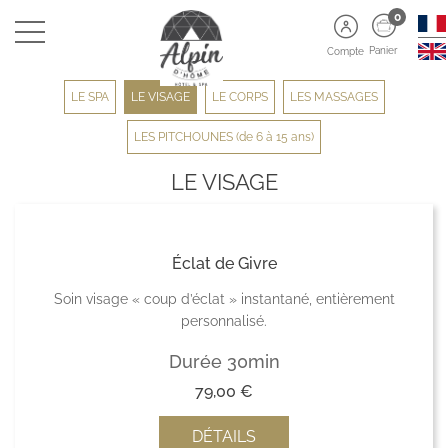
0
Panier
Compte
LE SPA
LE VISAGE
LE CORPS
LES MASSAGES
LES PITCHOUNES (de 6 à 15 ans)
LE VISAGE
Éclat de Givre
Soin visage « coup d’éclat » instantané, entièrement
personnalisé.
Durée 30min
79,00
€
DÉTAILS