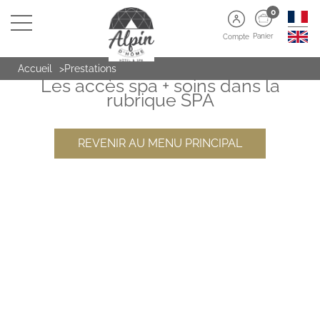
0
Panier
Compte
Découvrez nos prestations
Accueil
Prestations
Les accès spa + soins dans la
rubrique SPA
REVENIR AU MENU PRINCIPAL