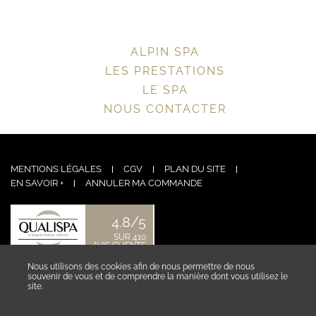
ALPIN SPA
LES PRESTATIONS
LE SPA
NOUS CONTACTER
MENTIONS LÉGALES
CGV
PLAN DU SITE
EN SAVOIR +
ANNULER MA COMMANDE
4.8/5
SUR 410
AVIS CLIENTS
Nous utilisons des cookies afin de nous permettre de nous
NOUS CONTACTER
souvenir de vous et de comprendre la manière dont vous utilisez le
site.
En savoir plus ›
ESPACE COLLABORATEUR