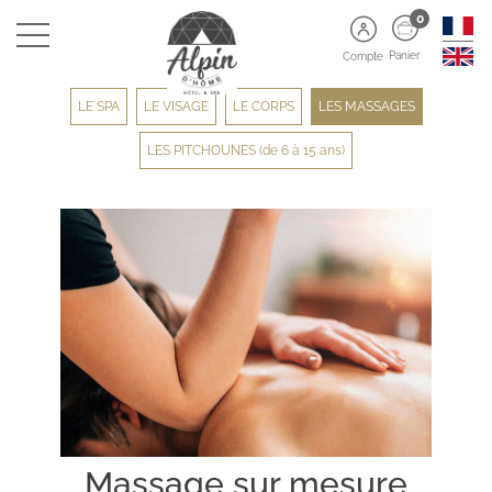
0
Panier
Compte
LE SPA
LE VISAGE
LE CORPS
LES MASSAGES
LES PITCHOUNES (de 6 à 15 ans)
Massage sur mesure