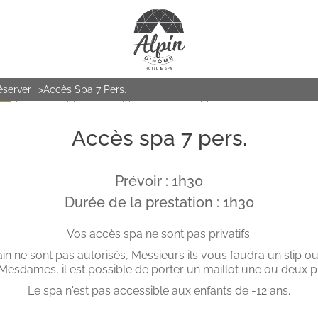
éserver
Accès Spa 7 Pers.
PA
LE VISAGE
LE CORPS
LES MASSAGES
LES PITCHOUNES (de 6 à 1
Accès spa 7 pers.
Prévoir : 1h30
Durée de la prestation : 1h30
Vos accès spa ne sont pas privatifs.
in ne sont pas autorisés, Messieurs ils vous faudra un slip ou
Mesdames, il est possible de porter un maillot une ou deux p
Le spa n'est pas accessible aux enfants de -12 ans.