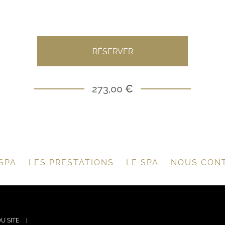
RÉSERVER
273,00
€
SPA
LES PRESTATIONS
LE SPA
NOUS CON
U SITE