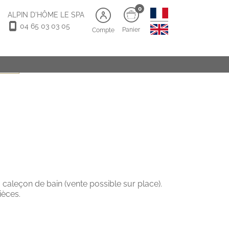
0
ALPIN D'HÔME LE SPA
04 65 03 03 05
Panier
Compte
5 ans)
 caleçon de bain (vente possible sur place).
ièces.