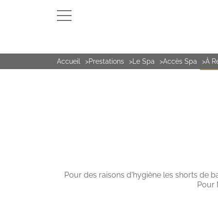
Accueil
Prestations
Le Spa
Accès Spa
À R
LE S
Pour des raisons d'hygiène les shorts de ba
Pour 