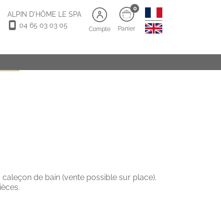
0
ALPIN D'HÔME LE SPA
04 65 03 03 05
Panier
Compte
5 ans)
 caleçon de bain (vente possible sur place).
ièces.