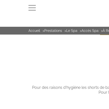
Accueil
Prestations
Le Spa
Accès Spa
À R
LE S
Pour des raisons d'hygiène les shorts de ba
Pour 