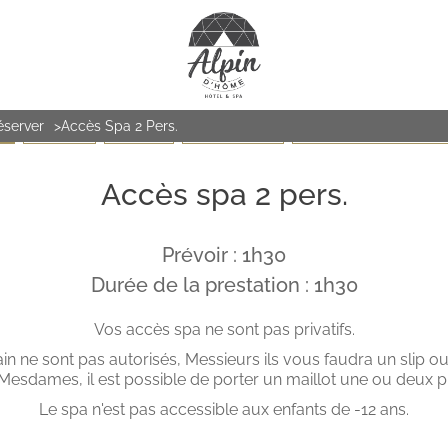
éserver
Accès Spa 2 Pers.
PA
LE VISAGE
LE CORPS
LES MASSAGES
LES PITCHOUNES (de 6 à 1
Accès spa 2 pers.
Prévoir : 1h30
Durée de la prestation : 1h30
Vos accès spa ne sont pas privatifs.
in ne sont pas autorisés, Messieurs ils vous faudra un slip ou
Mesdames, il est possible de porter un maillot une ou deux p
Le spa n'est pas accessible aux enfants de -12 ans.