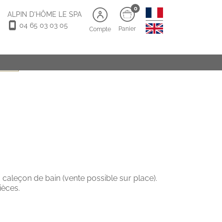
0
ALPIN D'HÔME LE SPA
04 65 03 03 05
Panier
Compte
5 ans)
 caleçon de bain (vente possible sur place).
ièces.