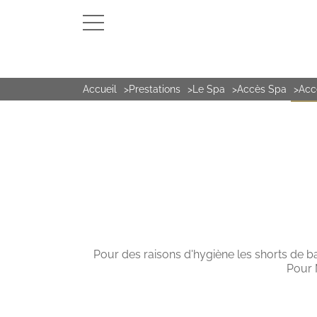
Accueil
Prestations
Le Spa
Accès Spa
Acc
LE S
Pour des raisons d'hygiène les shorts de ba
Pour 