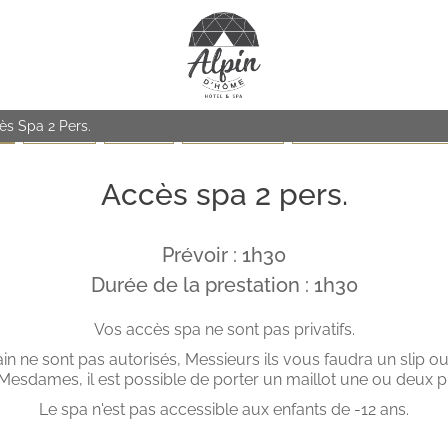
ès Spa 2 Pers.
PA
LE VISAGE
LE CORPS
LES MASSAGES
LES PITCHOUNES (de 6 à 1
Accès spa 2 pers.
Prévoir : 1h30
Durée de la prestation : 1h30
Vos accès spa ne sont pas privatifs.
in ne sont pas autorisés, Messieurs ils vous faudra un slip ou
Mesdames, il est possible de porter un maillot une ou deux p
Le spa n'est pas accessible aux enfants de -12 ans.