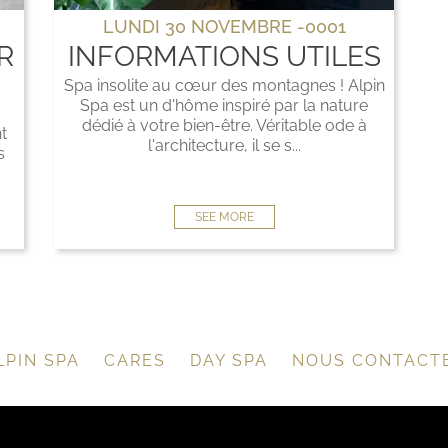
LUNDI 30 NOVEMBRE -0001
R
INFORMATIONS UTILES
Spa insolite au cœur des montagnes ! Alpin
Spa est un d'hôme inspiré par la nature
dédié à votre bien-être. Véritable ode à
t
l'architecture, il se s...
s
SEE MORE
LPIN SPA
CARES
DAY SPA
NOUS CONTACT