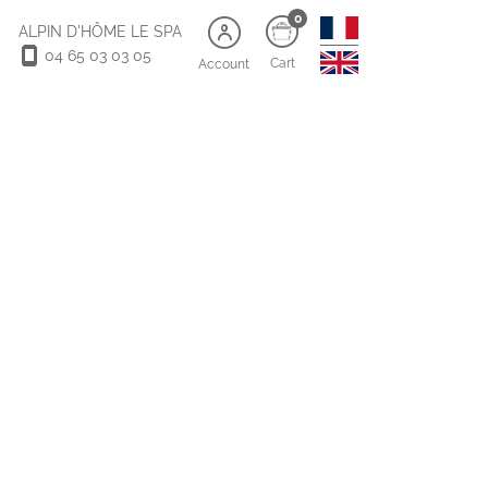
0
ALPIN D'HÔME LE SPA
04 65 03 03 05
Cart
Account