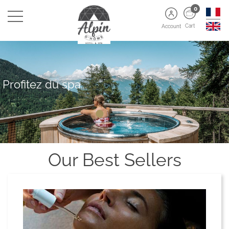
0
Cart
Account
Profitez du spa...
Our Best Sellers