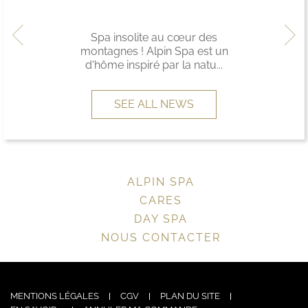
Spa insolite au cœur des
montagnes ! Alpin Spa est un
d'hôme inspiré par la natu...
SEE ALL NEWS
ALPIN SPA
CARES
DAY SPA
NOUS CONTACTER
MENTIONS LÉGALES
CGV
PLAN DU SITE