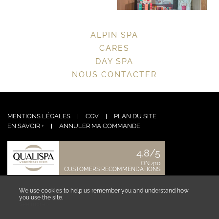
ALPIN SPA
CARES
DAY SPA
NOUS CONTACTER
MENTIONS LÉGALES
CGV
PLAN DU SITE
EN SAVOIR +
ANNULER MA COMMANDE
4.8/5
ON 410
CUSTOMERS RECOMMENDATIONS
CONTACT US
We use cookies to help us remember you and understand how
you use the site.
See more ›
COLLABORATOR AREA