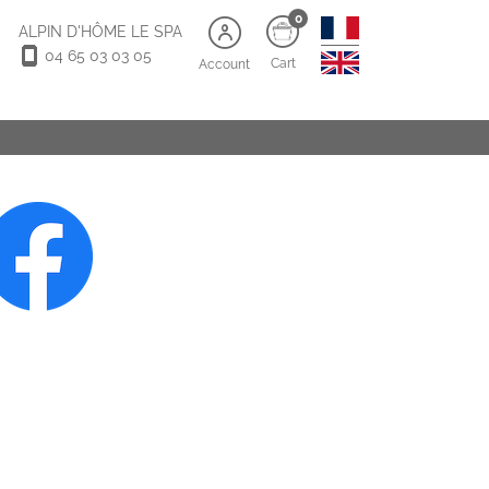
0
ALPIN D'HÔME LE SPA
04 65 03 03 05
Cart
Account