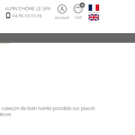
0
ALPIN D'HÔME LE SPA
04 65 03 03 05
Cart
Account
s old)
 caleçon de bain (vente possible sur place).
ièces.